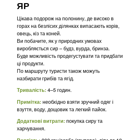
ЯР
Цікава подорож на полонину, де високо в
горах на безлісих ділянках випасають корів,
овець, кіз та коней.
Ви побачите, як у природних умовах
виробляється сир – будз, вурда, бринза.
Буде можливість продегустувати та придбати
ці продукти.
По маршруту туристи також можуть
назбирати грибів та ягід.
Тривалість:
4–5 годин.
Примітка:
необхідно взяти зручний одяг і
взуття, воду, дощовик та легкий пайок.
Додаткові витрати:
покупка сиру та
харчування.