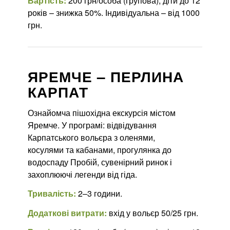
Вартість:
200 грн/особа (групова), діти до 12
років – знижка 50%. Індивідуальна – від 1000
грн.
ЯРЕМЧЕ – ПЕРЛИНА
КАРПАТ
Ознайомча пішохідна екскурсія містом
Яремче. У програмі: відвідування
Карпатського вольєра з оленями,
косулями та кабанами, прогулянка до
водоспаду Пробій, сувенірний ринок і
захоплюючі легенди від гіда.
Тривалість:
2–3 години.
Додаткові витрати:
вхід у вольєр 50/25 грн.