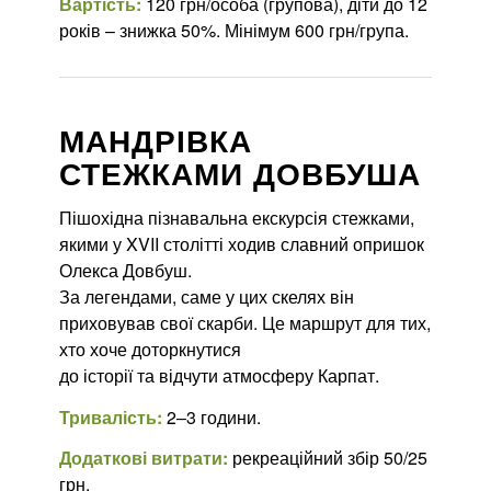
Вартість:
120 грн/особа (групова), діти до 12
років – знижка 50%. Мінімум 600 грн/група.
МАНДРІВКА
СТЕЖКАМИ ДОВБУША
Пішохідна пізнавальна екскурсія стежками,
якими у XVII столітті ходив славний опришок
Олекса Довбуш.
За легендами, саме у цих скелях він
приховував свої скарби. Це маршрут для тих,
хто хоче доторкнутися
до історії та відчути атмосферу Карпат.
Тривалість:
2–3 години.
Додаткові витрати:
рекреаційний збір 50/25
грн.