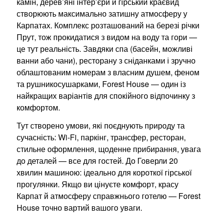
камін, дерев’яні інтер’єри й гірський краєвид
створюють максимально затишну атмосферу у
Карпатах. Комплекс розташований на березі річки
Прут, тож прокидатися з видом на воду та гори —
це тут реальність. Завдяки спа (басейн, можливі
ванни або чани), ресторану з сніданками і зручно
облаштованим номерам з власним душем, феном
та рушникосушарками, Forest House — один із
найкращих варіантів для спокійного відпочинку з
комфортом.
Тут створено умови, які поєднують природу та
сучасність: Wi-Fi, паркінг, трансфер, ресторан,
стильне оформлення, щоденне прибирання, увага
до деталей — все для гостей. До Говерли 20
хвилин машиною: ідеально для короткої гірської
прогулянки. Якщо ви цінуєте комфорт, красу
Карпат й атмосферу справжнього готелю — Forest
House точно вартий вашого уваги.