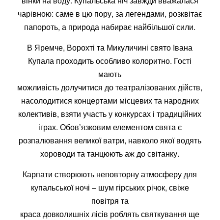
вінки на воду. Купальська ніч завжди вважалася
чарівною: саме в цю пору, за легендами, розквітає
папороть, а природа набирає найбільшої сили.
В Яремче, Ворохті та Микуличині свято Івана
Купала проходить особливо колоритно. Гості
мають
можливість долучитися до театралізованих дійств,
насолодитися концертами місцевих та народних
колективів, взяти участь у конкурсах і традиційних
іграх. Обов’язковим елементом свята є
розпалювання великої ватри, навколо якої водять
хороводи та танцюють аж до світанку.
Карпати створюють неповторну атмосферу для
купальської ночі – шум гірських річок, свіже
повітря та
краса довколишніх лісів роблять святкування ще