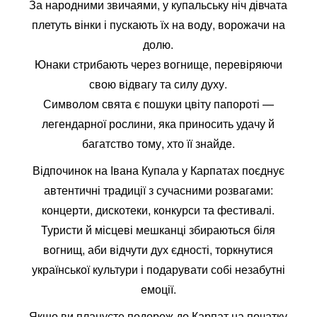
За народними звичаями, у купальську ніч дівчата
плетуть вінки і пускають їх на воду, ворожачи на
долю.
Юнаки стрибають через вогнище, перевіряючи
свою відвагу та силу духу.
Символом свята є пошуки цвіту папороті —
легендарної рослини, яка приносить удачу й
багатство тому, хто її знайде.
Відпочинок на Івана Купала у Карпатах поєднує
автентичні традиції з сучасними розвагами:
концерти, дискотеки, конкурси та фестивалі.
Туристи й місцеві мешканці збираються біля
вогнищ, аби відчути дух єдності, торкнутися
української культури і подарувати собі незабутні
емоції.
Якщо ви плануєте подорож до Карпат на початку