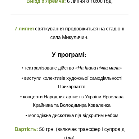
Виїзд з Яремча:
6 липня о 18:00 год.
7 липня
святкування продовжиться на стадіоні
села Микуличин.
У програмі:
• театралізоване дійство
«На Івана нічка мала»
• виступи колективів художньої самодіяльності
Прикарпаття
• концерти Народних артистів України Ярослава
Крайника та Володимира Коваленка
• молодіжна дискотека під відкритим небом
Вартість:
50 грн. (включає трансфер і супровід
гіда)