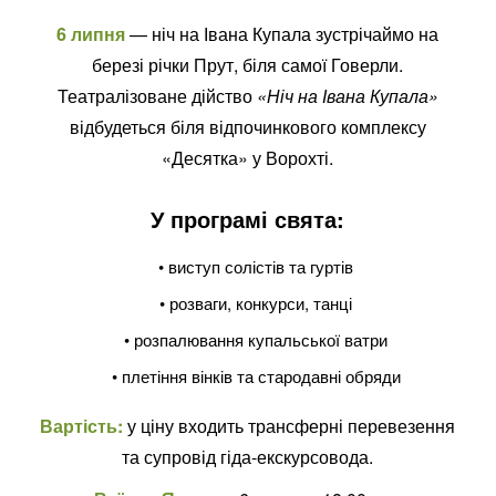
6 липня
— ніч на Івана Купала зустрічаймо на
березі річки Прут, біля самої Говерли.
Театралізоване дійство
«Ніч на Івана Купала»
відбудеться біля відпочинкового комплексу
«Десятка» у Ворохті.
У програмі свята:
• виступ солістів та гуртів
• розваги, конкурси, танці
• розпалювання купальської ватри
• плетіння вінків та стародавні обряди
Вартість:
у ціну входить трансферні перевезення
та супровід гіда-екскурсовода.