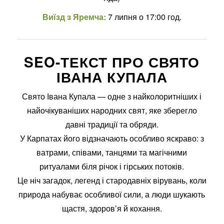
Виїзд з Яремча:
7 липня о 17:00 год.
SEO-ТЕКСТ ПРО СВЯТО
ІВАНА КУПАЛА
Свято Івана Купала — одне з найколоритніших і
найочікуваніших народних свят, яке зберегло
давні традиції та обряди.
У Карпатах його відзначають особливо яскраво: з
ватрами, співами, танцями та магічними
ритуалами біля річок і гірських потоків.
Це ніч загадок, легенд і стародавніх вірувань, коли
природа набуває особливої сили, а люди шукають
щастя, здоров’я й кохання.