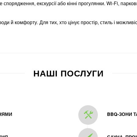
е спорядження, екскурсії або кінні прогулянки. Wi-Fi, парк
роди й комфорту. Для тих, хто цінує простір, стиль і можлив
НАШІ ПОСЛУГИ
ЬНЯМИ
BBQ-ЗОНИ Т
ХНЯ
САУНА, ПРО