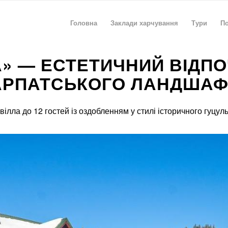
Головна
Заклади харчування
Тури
По
А» — ЕСТЕТИЧНИЙ ВІДП
АРПАТСЬКОГО ЛАНДШАФ
ілла до 12 гостей із оздобленням у стилі історичного гуцул