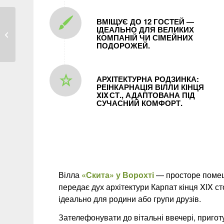
ВМІЩУЄ ДО 12 ГОСТЕЙ —
ІДЕАЛЬНО ДЛЯ ВЕЛИ­КИХ
Садиба «Скарбівка» — затишок у
КОМПАНІЙ ЧИ СІМЕЙНИХ
серці Вор...
ПОДОРОЖЕЙ.
АРХІТЕКТУРНА РОДЗИНКА:
РЕІНКАРНАЦІЯ ВІЛЛИ КІНЦЯ
XIX СТ., АДАПТОВАНА ПІД
СУЧАСНИЙ КОМФОРТ.
Вілла
«Скита» у Ворохті
— просторе помешк
передає дух архітектури Карпат кінця XIX ст
ідеально для родини або групи друзів.
Зателефонувати до вітальні ввечері, пригот